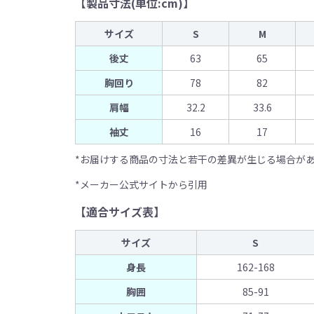
【製品寸法(単位:cm)】
サイズ
S
M
後丈
63
65
胸回り
78
82
肩幅
32.2
33.6
袖丈
16
17
*お届けする商品の寸法と若干の差異が生じる場合が
*メーカー公式サイトから引用
【適合サイズ表】
サイズ
S
身長
162-168
胸囲
85-91