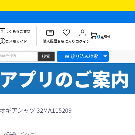
よくあるご質問
0
0円
点
購入履歴
ご利用ガイド
お気に入り
ログイン
絞り込み検索
ギアシャツ 32MA115209
JVA公認
インナー