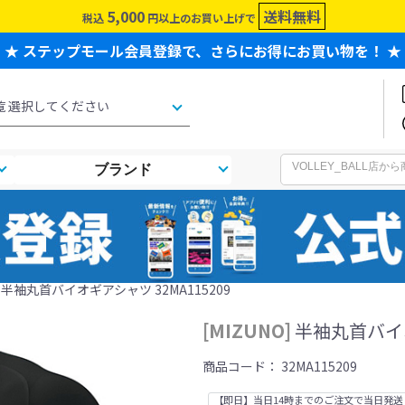
5,000
送料無料
税込
円以上のお買い上げで
★ ステップモール会員登録で、さらにお得にお買い物を！ ★
ブランド
O] 半袖丸首バイオギアシャツ 32MA115209
[MIZUNO]
半袖丸首バイオ
商品コード：
32MA115209
【即日】当日14時までのご注文で当日発送