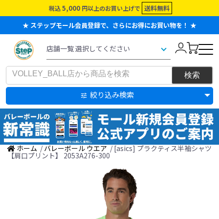
5,000
送料無料
税込
円以上のお買い上げで
★ ステップモール会員登録で、さらにお得にお買い物を！ ★
絞り込み検索
ホーム
/
バレーボール ウエア
/ [asics] プラクティス半袖シャツ
【肩口プリント】 2053A276-300