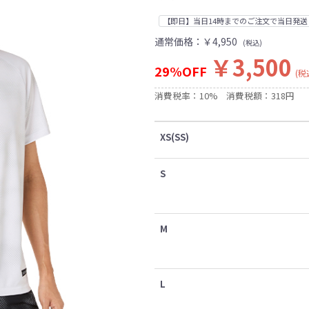
【即日】当日14時までのご注文で当日発送
通常価格：
￥4,950
(税込)
￥3,500
29%OFF
(税
消費税率：10%
消費税額：318円
XS(SS)
S
M
L