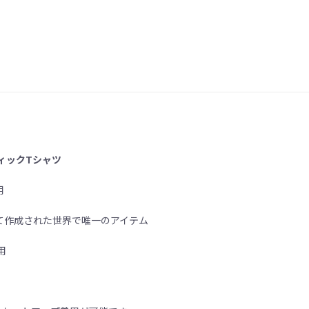
ィックTシャツ
用
て作成された世界で唯一のアイテム
用