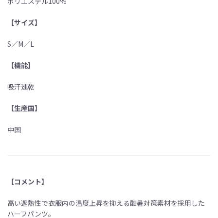
ポリエステル100％
【サイズ】
S／M／L
【機能】
吸汗速乾
【生産国】
中国
【コメント】
高い遮熱性で衣服内の温度上昇を抑える酷暑対策素材を採用した
ハーフパンツ。