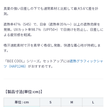
真夏の強い日差しの下でも通常素材と比較して最大5.6℃差を計
測。
遮熱率47％（S45）で、日傘（遮熱率35％〜）以上の遮熱効果を
発揮。UVカット率98.7％（UPF50+）で日焼けを防止し、日差しに
よる疲労感を軽減。
吸汗速乾素材で汗を素早く吸収し発散、快適な着心地が持続しま
す。
「BEE COOL」シリーズ。セットアップには
遮熱グラフィックシャ
ツ（HAP1246）
がおすすめです。
【製品寸法(単位:cm)】
単位 : cm
S
M
L