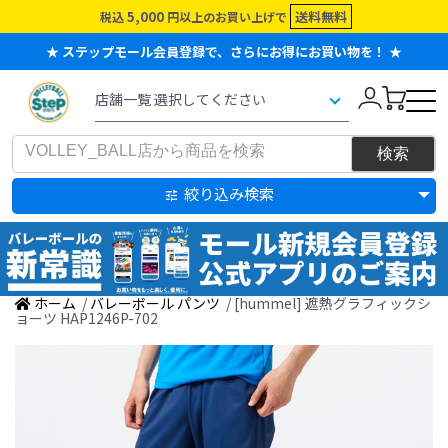
5,000
送料無料
税込
円以上のお買い上げで
★ ステップモール会員登録で、さらにお得にお買い物を！ ★
絞り込み検索
ホーム
/
バレーボール パンツ
/ [hummel] 遮熱グラフィックシ
ョーツ HAP1246P-702