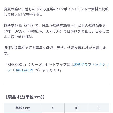
真夏の強い日差しの下でも通常のワンポイントTシャツ素材と比較
して最大5.6℃差を計測。
遮熱率47％（S45）で、日傘（遮熱率35％〜）以上の遮熱効果を
発揮。UVカット率98.7％（UPF50+）で日焼けを防止し、日差しに
よる疲労感を軽減。
吸汗速乾素材で汗を素早く吸収し発散、快適な着心地が持続しま
す。
「BEE COOL」シリーズ。セットアップには
遮熱グラフィックショ
ーツ（HAP1246P）
がおすすめです。
【製品寸法(単位:cm)】
単位 : cm
S
M
L