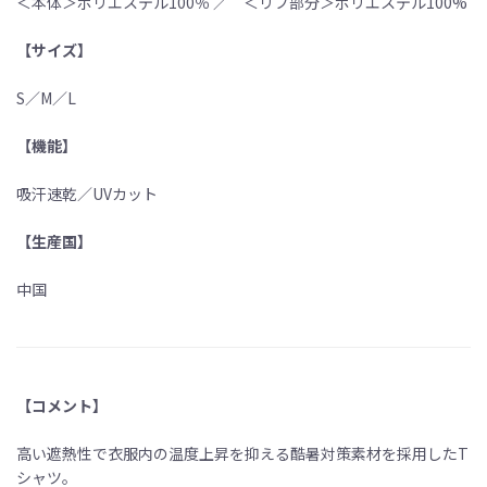
＜本体＞ポリエステル100％ ／ ＜リブ部分＞ポリエステル100%
【サイズ】
S／M／L
【機能】
吸汗速乾／UVカット
【生産国】
中国
【コメント】
高い遮熱性で衣服内の温度上昇を抑える酷暑対策素材を採用したT
シャツ。