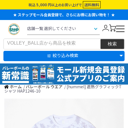
5,000
送料無料
税込
円以上のお買い上げで
★ ステップモール会員登録で、さらにお得にお買い物を！ ★
絞り込み検索
ホーム
/
バレーボール ウエア
/ [hummel] 遮熱グラフィックT
シャツ HAP1246-10