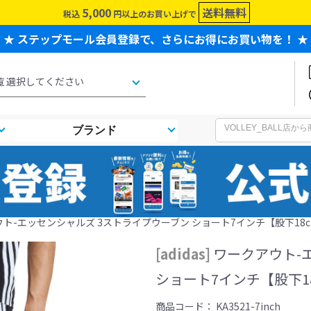
5,000
送料無料
税込
円以上のお買い上げで
★ ステップモール会員登録で、さらにお得にお買い物を！ ★
ブランド
ークアウト-エッセンシャルズ 3ストライプウーブン ショート7インチ【股下18cm
[adidas]
ワークアウト-
ショート7インチ【股下18c
商品コード：
KA3521-7inch