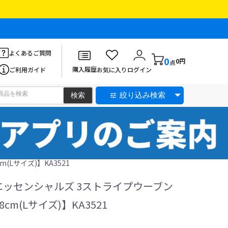
よくあるご質問
0
0円
点
購入履歴
ご利用ガイド
お気に入り
ログイン
絞り込み検索
(Lサイズ)】KA3521
エッセンシャルズ 3ストライプウーブン
m(Lサイズ)】KA3521