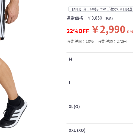
【即日】当日14時までのご注文で当日発送
通常価格：
￥3,850
(税込)
￥2,990
22%OFF
(税
消費税率：10%
消費税額：272円
M
L
XL(O)
XXL (XO)