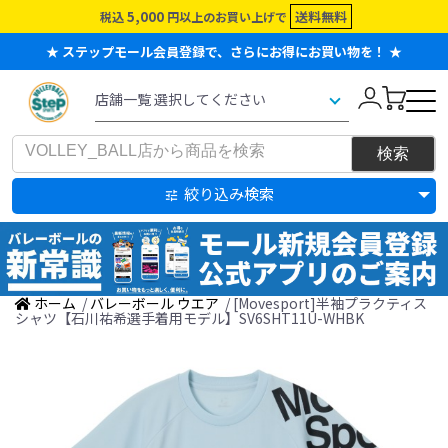
5,000
送料無料
税込
円以上のお買い上げで
★ ステップモール会員登録で、さらにお得にお買い物を！ ★
絞り込み検索
ホーム
/
バレーボール ウエア
/ [Movesport]半袖プラクティス
シャツ【石川祐希選手着用モデル】SV6SHT11U-WHBK