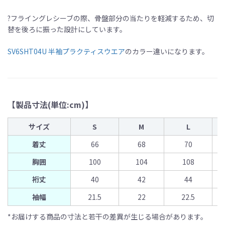
?フライングレシーブの際、骨盤部分の当たりを軽減するため、切
替を後ろに振った設計にしています。
SV6SHT04U 半袖プラクティスウエア
のカラー違いになります。
【製品寸法(単位:cm)】
サイズ
S
M
L
着丈
66
68
70
胸囲
100
104
108
裄丈
40
42
44
袖幅
21.5
22
22.5
*お届けする商品の寸法と若干の差異が生じる場合があります。