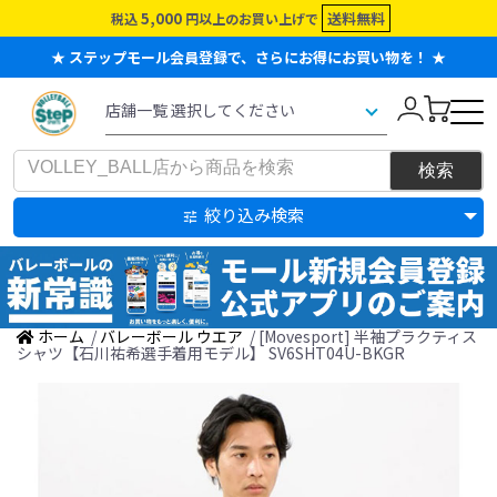
5,000
送料無料
税込
円以上のお買い上げで
★ ステップモール会員登録で、さらにお得にお買い物を！ ★
絞り込み検索
ホーム
/
バレーボール ウエア
/ [Movesport] 半袖プラクティス
シャツ【石川祐希選手着用モデル】 SV6SHT04U-BKGR