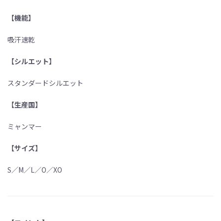
【機能】
吸汗速乾
【シルエット】
スタンダードシルエット
【生産国】
ミャンマー
【サイズ】
S／M／L／O／XO