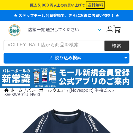
5,000
送料無料
税込
円以上のお買い上げで
★ ステップモール会員登録で、さらにお得にお買い物を！ ★
絞り込み検索
ホーム
/
バレーボール ウエア
/ [Movesport] 半袖ピステ
SV6SWB01U-NV00