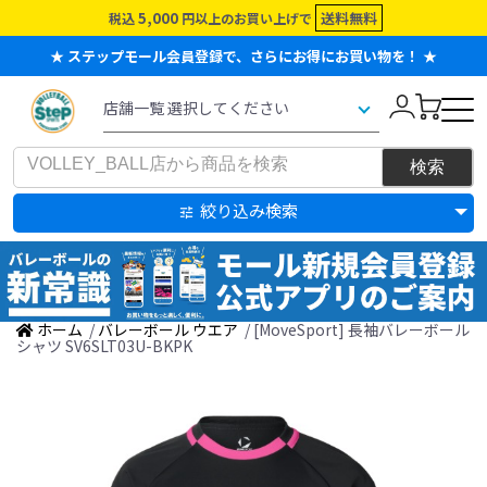
5,000
送料無料
税込
円以上のお買い上げで
★ ステップモール会員登録で、さらにお得にお買い物を！ ★
絞り込み検索
ホーム
/
バレーボール ウエア
/ [MoveSport] 長袖バレーボール
シャツ SV6SLT03U-BKPK