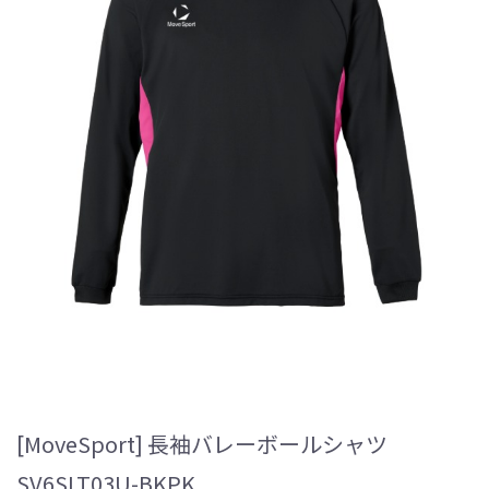
[MoveSport] 長袖バレーボールシャツ
SV6SLT03U-BKPK