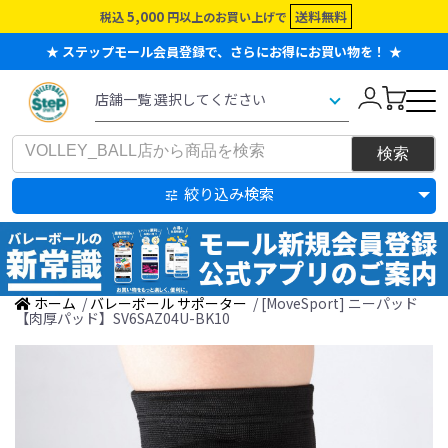
5,000
送料無料
税込
円以上のお買い上げで
★ ステップモール会員登録で、さらにお得にお買い物を！ ★
絞り込み検索
ホーム
/
バレーボール サポーター
/ [MoveSport] ニーパッド
【肉厚パッド】SV6SAZ04U-BK10