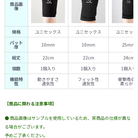
商品画
像
規格
ユニセックス
ユニセックス
ユニセック
パット
10mm
10mm
25mm
厚
総丈
22cm
22cm
24cm
個数
1個入り
1個入り
1個入り
機能特
動きやすさ
フィット性
衝撃吸収
性
通気性
通気性
柔らかさ
【商品に関わる注意事項】
● 商品画像はサンプルを使用しているため、実商品の仕様が異な
る場合がございます。
予めご了承ください。