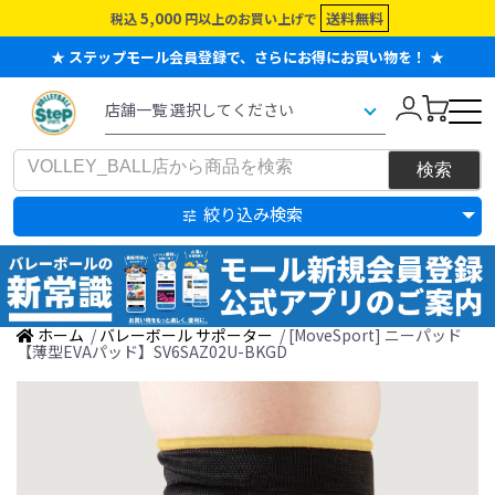
5,000
送料無料
税込
円以上のお買い上げで
★ ステップモール会員登録で、さらにお得にお買い物を！ ★
絞り込み検索
ホーム
/
バレーボール サポーター
/ [MoveSport] ニーパッド
【薄型EVAパッド】SV6SAZ02U-BKGD