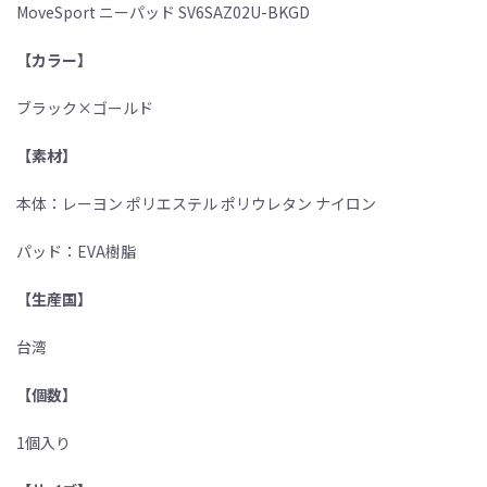
MoveSport ニーパッド SV6SAZ02U-BKGD
【カラー】
ブラック×ゴールド
【素材】
本体：レーヨン ポリエステル ポリウレタン ナイロン
パッド：EVA樹脂
【生産国】
台湾
【個数】
1個入り