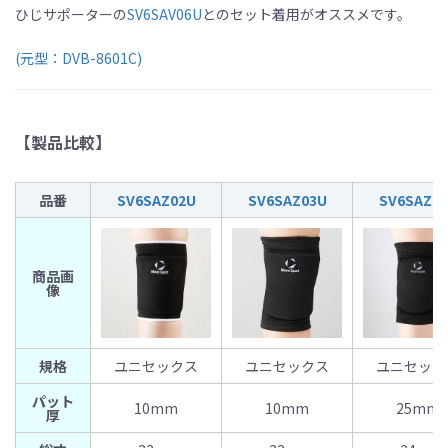
ひじサポーターの
SV6SAV06U
とのセット着用がオススメです。
(元型：DVB-8601C)
【製品比較】
品番
SV6SAZ02U
SV6SAZ03U
SV6SAZ0
商品画
像
規格
ユニセックス
ユニセックス
ユニセック
パット
10mm
10mm
25mm
厚