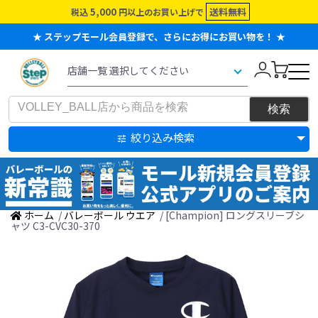
5,000
送料無料
税込
円以上のお買い上げで
★ ステップモール会員登録で、さらにお得にお買い物を！ ★
絞り込み検索
ホーム
/
バレーボール ウエア
/ [Champion] ロングスリーブシ
ャツ C3-CVC30-370