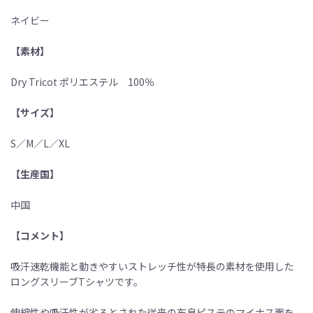
ネイビー
【素材】
Dry Tricot ポリエステル 100％
【サイズ】
S／M／L／XL
【生産国】
中国
【コメント】
吸汗速乾機能と動きやすいストレッチ性が特長の素材を使用した
ロングスリーブTシャツです。
伸縮性や吸汗性が劣るとされた従来の布帛ピステのマイナス面を