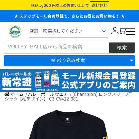
5,000
送料無料
税込
円以上のお買い上げで
★ ステップモール会員登録で、さらにお得にお買い物を！ ★
絞り込み検索
ホーム
/
バレーボール ウエア
/ [Champion] ロングスリーブT
シャツ【袖デザイン】 C3-CV412-981