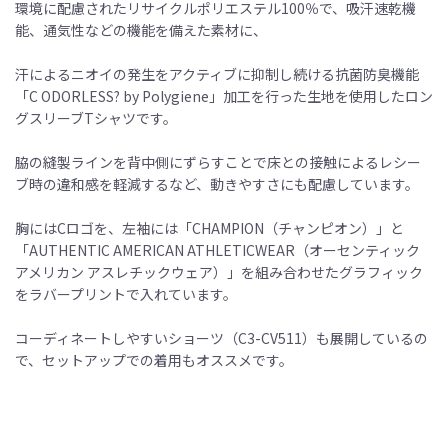
環境に配慮されたリサイクルポリエステル100％で、吸汗速乾機
能、通気性などの機能を備えた素材に、
汗によるニオイの発生をアクティブに抑制し続ける抗菌防臭機能
「C ODORLESS? by Polygiene」加工を行った生地を使用したロン
グスリーブTシャツです。
脇の縫製ラインを背中側にずらすことで床との接触によるレシー
ブ時の違和感を軽減するなど、動きやすさにも配慮しています。
胸にはCロゴを、左袖には「CHAMPION（チャンピオン）」と
「AUTHENTIC AMERICAN ATHLETICWEAR（オーセンティック
アメリカン アスレチックウェア）」を組み合わせたグラフィック
をラバープリントで入れています。
コーディネートしやすいショーツ（C3-CV511）も展開しているの
で、セットアップでの着用もオススメです。