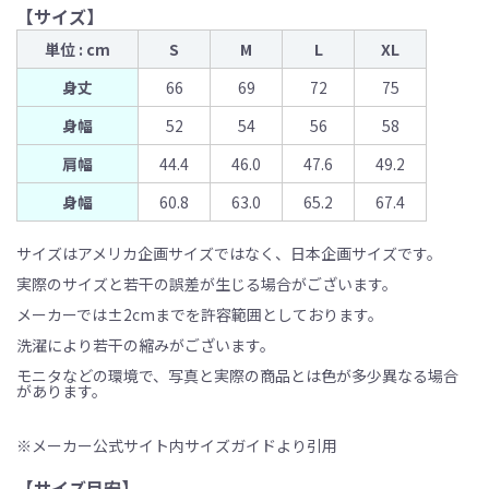
【サイズ】
単位 : cm
S
M
L
XL
身丈
66
69
72
75
身幅
52
54
56
58
肩幅
44.4
46.0
47.6
49.2
身幅
60.8
63.0
65.2
67.4
サイズはアメリカ企画サイズではなく、日本企画サイズです。
実際のサイズと若干の誤差が生じる場合がございます。
メーカーでは±2cmまでを許容範囲としております。
洗濯により若干の縮みがございます。
モニタなどの環境で、写真と実際の商品とは色が多少異なる場合
があります。
※メーカー公式サイト内サイズガイドより引用
【サイズ目安】