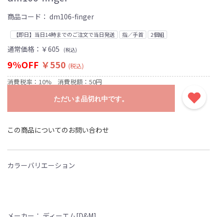
商品コード：
dm106-finger
【即日】当日14時までのご注文で当日発送
指／手首
2個組
通常価格：
￥605
(税込)
9%OFF
￥550
(税込)
消費税率：10%
消費税額：50円
ただいま品切れ中です。
この商品についてのお問い合わせ
カラーバリエーション
メーカー： ディーエム[D&M]