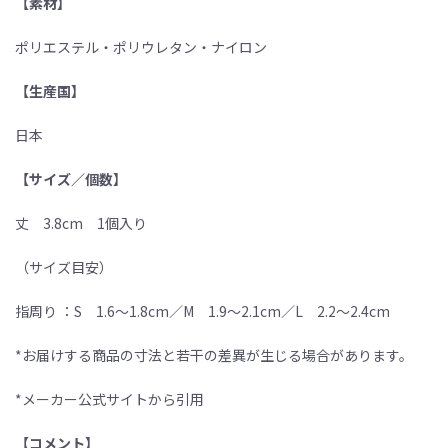
【素材】
ポリエステル・ポリウレタン・ナイロン
【生産国】
日本
【サイズ／個数】
丈 3.8cm 1個入り
（サイズ目安）
指周り ：S 1.6〜1.8cm／M 1.9〜2.1cm／L 2.2〜2.4cm
*お届けする商品の寸法と若干の差異が生じる場合があります。
*メーカー公式サイトから引用
【コメント】