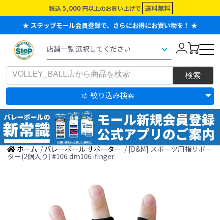
5,000
送料無料
税込
円以上のお買い上げで
★ ステップモール会員登録で、さらにお得にお買い物を！ ★
絞り込み検索
ホーム
/
バレーボール サポーター
/ [D&M] スポーツ用指サポー
ター(2個入り) #106 dm106-finger