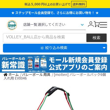
5,000
送料無料
税込
円以上のお買い上げで
★ ステップモール会員登録で、さらにお得にお買い物を！ ★
絞り込み検索
ホーム
/
バレーボール 用具
/ [molten] バレーボールバック6個
入れ用 EV0046