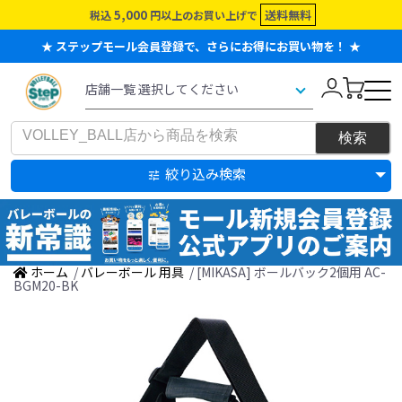
5,000
送料無料
税込
円以上のお買い上げで
★ ステップモール会員登録で、さらにお得にお買い物を！ ★
絞り込み検索
ホーム
/
バレーボール 用具
/ [MIKASA] ボールバック2個用 AC-
BGM20-BK