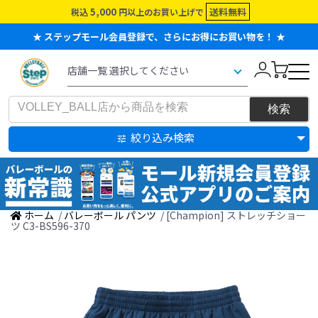
5,000
送料無料
税込
円以上のお買い上げで
★ ステップモール会員登録で、さらにお得にお買い物を！ ★
絞り込み検索
ホーム
/
バレーボール パンツ
/ [Champion] ストレッチショー
ツ C3-BS596-370