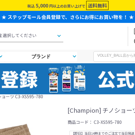
5,000
送料無料
税込
円以上のお買い上げで
★ ステップモール会員登録で、さらにお得にお買い物を！ ★
ブランド
ショーツ C3-XS595-780
[Champion] チノショーツ 
商品コード：
C3-XS595-780
【即日】当日14時までのご注文で当日発送