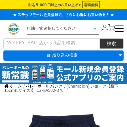
5,000
送料無料
税込
円以上のお買い上げで
★ ステップモール会員登録で、さらにお得にお買い物を！ ★
絞り込み検索
ホーム
/
バレーボール パンツ
/ [Champion] ショーツ【股下
15cm(Lサイズ)】 C3-BV502-370