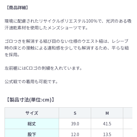
【商品詳細】
環境に配慮されたリサイクルポリエステル100％で、光沢のある吸
汗速乾素材を使用したメンズショーツです。
ゴロつきを解消する結び目のない仕様のウエスト紐は、レシーブ
時の床との接触による違和感を少しでも解消するため、平らな紐
を採用。
左前裾にはCロゴの刺繍を入れています。
公式戦での着用も可能です。
【製品寸法(単位:cm)】
サイズ
S
M
総丈
39.0
41.5
股下
12.0
13.5