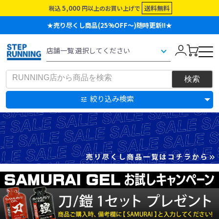
5,000
送料無料
税込
円以上のお買い上げで
★売り尽くし商品(25%OFF～)随時更新!!★
絞り込み検索