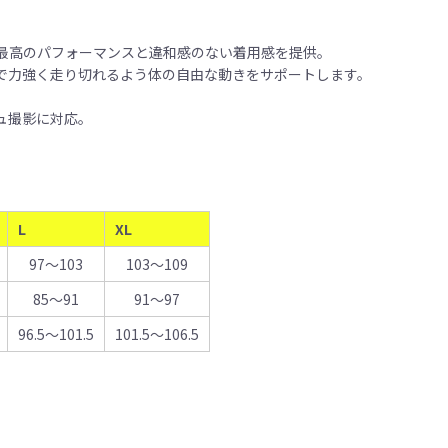
。
最高のパフォーマンスと違和感のない着用感を提供。
で力強く走り切れるよう体の自由な動きをサポートします。
ュ撮影に対応。
L
XL
97〜103
103〜109
85〜91
91〜97
96.5〜101.5
101.5〜106.5