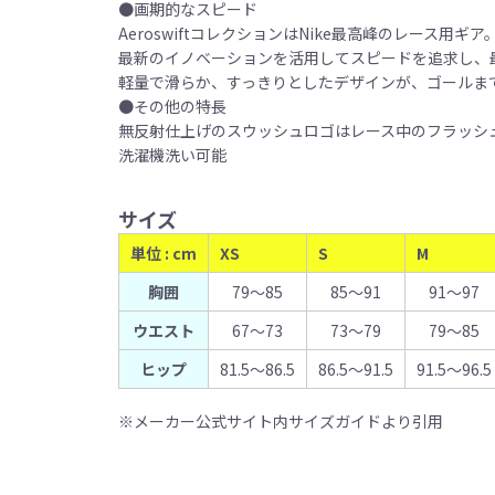
●画期的なスピード
AeroswiftコレクションはNike最高峰のレース用ギア
最新のイノベーションを活用してスピードを追求し、
軽量で滑らか、すっきりとしたデザインが、ゴールま
●その他の特長
無反射仕上げのスウッシュロゴはレース中のフラッシ
洗濯機洗い可能
サイズ
単位 : cm
XS
S
M
胸囲
79〜85
85〜91
91〜97
ウエスト
67〜73
73〜79
79〜85
ヒップ
81.5〜86.5
86.5〜91.5
91.5〜96.5
※メーカー公式サイト内サイズガイドより引用