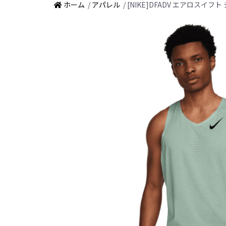
ホーム
/
アパレル
/ [NIKE]DFADV エアロスイフ