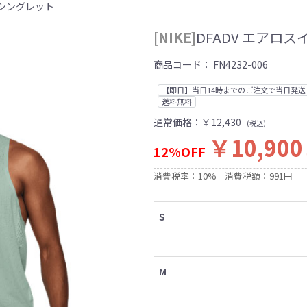
ト シングレット
[NIKE]
DFADV エアロ
商品コード：
FN4232-006
【即日】当日14時までのご注文で当日発送
送料無料
通常価格：
￥12,430
(税込)
￥10,900
12%OFF
消費税率：10%
消費税額：991円
S
M