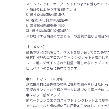
スリムフィット：オーダーメイドのように滑らかにフ
・商品の仕上がり寸法 (単位:cm)
S : 着丈64/胸囲84/裾幅45
M : 着丈64.5/胸囲90/裾幅48
L : 着丈65/胸囲96/裾幅50
XL : 着丈66/胸囲102/裾幅53
※お届けする商品の寸法と若干の差異が生じる場合が
【コメント】
最悪の状況に挑戦して、ベストを競い合ってきたあな
通気性抜群のエアロスイフト シングレットを着用して
レース用にデザインされた軽量で滑らかなトップスは、
自己ベストの更新に集中できます。
●ハードなレースに対応
速乾性素材に最先端の技術と機能を組み合わせたNike D
実際のランナーから得たデータに基づいて素材全体に
●フィット感がアップ
前バージョンのエアロスイフト シングレットより裾
アームホールと襟の縫い目に圧着加工を施し、すっき