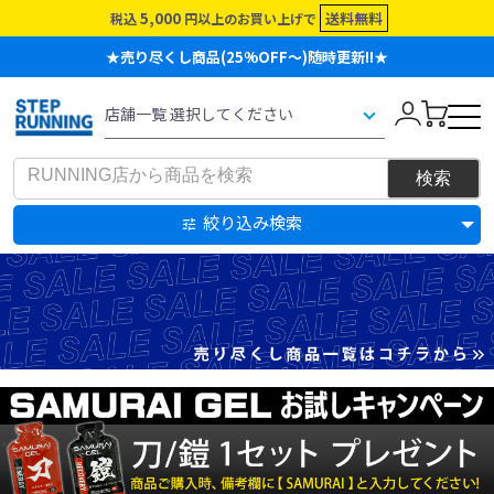
5,000
送料無料
税込
円以上のお買い上げで
★売り尽くし商品(25%OFF～)随時更新!!★
絞り込み検索