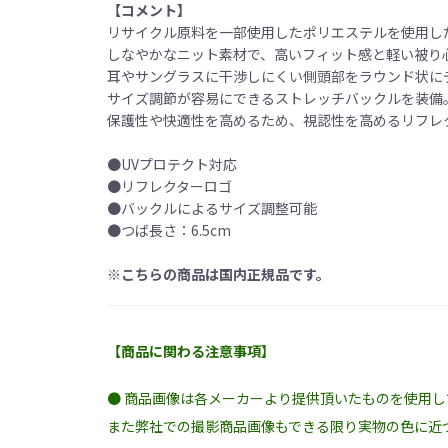
【コメント】
リサイクル原料を一部使用したポリエステルを使用し
しなやかなニット素材で、高いフィット感と軽い被り
耳やサングラスに干渉しにくい側頭部をラウンド状に
サイズ調節が容易にできるストレッチバックルを装備
保護性や快適性を高めるため、視認性を高めるリフレク
●UVプロテクト対応
●リフレクターロゴ
●バックルによるサイズ調整可能
●つば長さ：6.5cm
※こちらの商品は国内正規品です。
【商品に関わる注意事項】
● 商品画像は各メーカーより提供頂いたものを使用
また弊社での撮影商品画像もできる限り実物の色に近