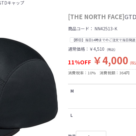
E]GTDキャップ
[THE NORTH FACE]
GT
商品コード：
NN42513-K
【即日】当日14時までのご注文で当日発送
通常価格：
￥4,510
(税込)
￥4,000
11%OFF
(税
消費税率：10%
消費税額：364円
M
L