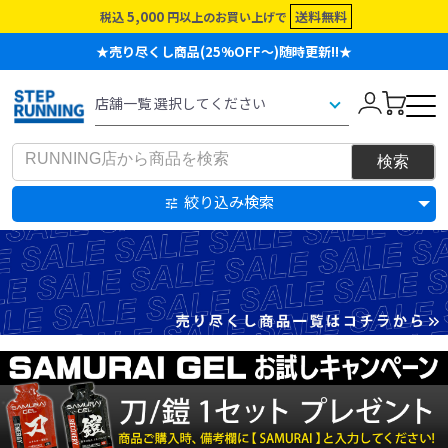
5,000
送料無料
税込
円以上のお買い上げで
★売り尽くし商品(25%OFF～)随時更新!!★
絞り込み検索