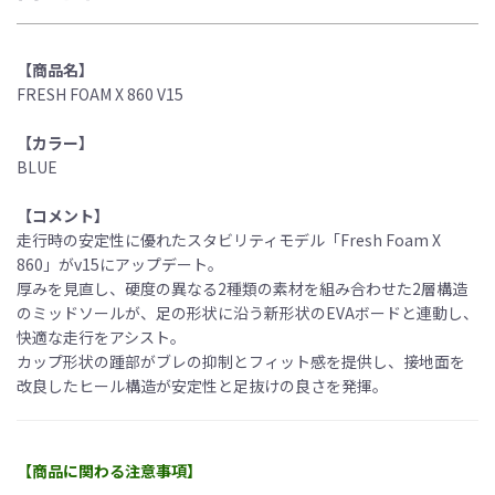
【商品名】
FRESH FOAM X 860 V15
【カラー】
BLUE
【コメント】
走行時の安定性に優れたスタビリティモデル「Fresh Foam X
860」がv15にアップデート。
厚みを見直し、硬度の異なる2種類の素材を組み合わせた2層構造
のミッドソールが、足の形状に沿う新形状のEVAボードと連動し、
快適な走行をアシスト。
カップ形状の踵部がブレの抑制とフィット感を提供し、接地面を
改良したヒール構造が安定性と足抜けの良さを発揮。
【商品に関わる注意事項】