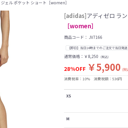
ング ジェル ポケット ショート［women］
[adidas]
アディゼロ ラン
［women］
商品コード：
JV7166
【即日】当日14時までのご注文で当日発送
通常価格：
￥8,250
(税込)
￥5,900
28%OFF
(税
消費税率：10%
消費税額：536円
XS
M