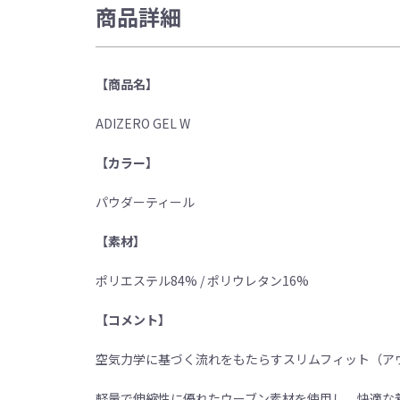
商品詳細
【商品名】
ADIZERO GEL W
【カラー】
パウダーティール
【素材】
ポリエステル84% / ポリウレタン16%
【コメント】
空気力学に基づく流れをもたらすスリムフィット（ア
軽量で伸縮性に優れたウーブン素材を使用し、快適な