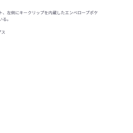
ット、左側にキークリップを内蔵したエンベロープポケ
いる。
プス