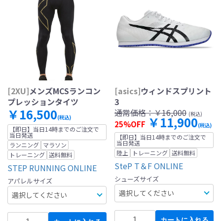
[2XU]
メンズMCSランコン
[asics]
ウィンドスプリント
プレッションタイツ
3
￥16,500
通常価格：
￥16,000
(税込)
(税込)
￥11,900
25%OFF
(税込)
【即日】当日14時までのご注文で
当日発送
【即日】当日14時までのご注文で
当日発送
ランニング
マラソン
陸上
トレーニング
送料無料
トレーニング
送料無料
SteP T＆F ONLINE
STEP RUNNING ONLINE
シューズサイズ
アパレルサイズ
カートに入れる