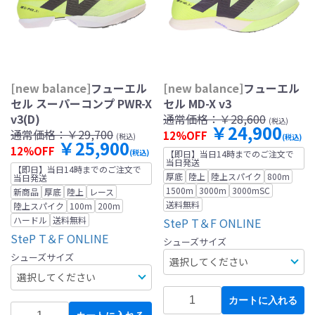
[new balance]
フューエル
[new balance]
フューエル
セル スーパーコンプ PWR-X
セル MD-X v3
v3(D)
通常価格：
￥28,600
(税込)
￥24,900
通常価格：
￥29,700
12%OFF
(税込)
(税込)
￥25,900
12%OFF
(税込)
【即日】当日14時までのご注文で
当日発送
【即日】当日14時までのご注文で
厚底
陸上
陸上スパイク
800m
当日発送
1500m
3000m
3000mSC
新商品
厚底
陸上
レース
送料無料
陸上スパイク
100m
200m
ハードル
送料無料
SteP T＆F ONLINE
SteP T＆F ONLINE
シューズサイズ
シューズサイズ
カートに入れる