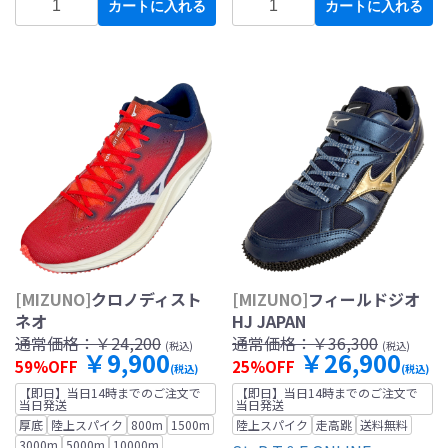
カートに入れる
カートに入れる
[MIZUNO]
クロノディスト
[MIZUNO]
フィールドジオ
ネオ
HJ JAPAN
通常価格：
￥24,200
通常価格：
￥36,300
(税込)
(税込)
￥9,900
￥26,900
59%OFF
25%OFF
(税込)
(税込)
【即日】当日14時までのご注文で
【即日】当日14時までのご注文で
当日発送
当日発送
厚底
陸上スパイク
800m
1500m
陸上スパイク
走高跳
送料無料
3000m
5000m
10000m