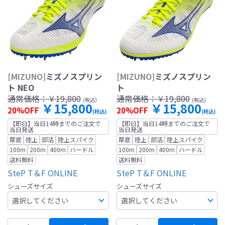
[MIZUNO]
ミズノスプリン
[MIZUNO]
ミズノスプリン
ト NEO
ト
通常価格：
￥19,800
通常価格：
￥19,800
(税込)
(税込)
￥15,800
￥15,800
20%OFF
20%OFF
(税込)
(税込)
【即日】当日14時までのご注文で
【即日】当日14時までのご注文で
当日発送
当日発送
厚底
陸上
部活
陸上スパイク
厚底
陸上
部活
陸上スパイク
100m
200m
400m
ハードル
100m
200m
400m
ハードル
送料無料
送料無料
SteP T＆F ONLINE
SteP T＆F ONLINE
シューズサイズ
シューズサイズ