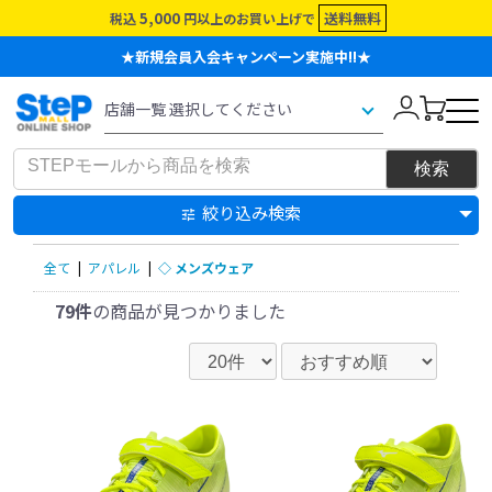
5,000
送料無料
税込
円以上のお買い上げで
★新規会員入会キャンペーン実施中!!★
絞り込み検索
全て
|
アパレル
|
◇ メンズウェア
79件
の商品が見つかりました