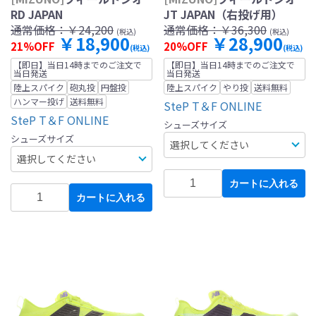
RD JAPAN
JT JAPAN（右投げ用）
通常価格：
￥24,200
通常価格：
￥36,300
(税込)
(税込)
￥18,900
￥28,900
21%OFF
20%OFF
(税込)
(税込)
【即日】当日14時までのご注文で
【即日】当日14時までのご注文で
当日発送
当日発送
陸上スパイク
砲丸投
円盤投
陸上スパイク
やり投
送料無料
ハンマー投げ
送料無料
SteP T＆F ONLINE
SteP T＆F ONLINE
シューズサイズ
シューズサイズ
カートに入れる
カートに入れる