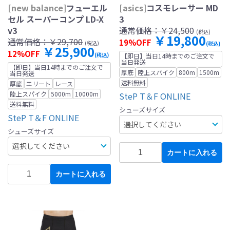
[new balance]
フューエル
[asics]
コスモレーサー MD
セル スーパーコンプ LD-X
3
v3
通常価格：
￥24,500
(税込)
￥19,800
通常価格：
￥29,700
19%OFF
(税込)
(税込)
￥25,900
12%OFF
(税込)
【即日】当日14時までのご注文で
当日発送
【即日】当日14時までのご注文で
厚底
陸上スパイク
800m
1500m
当日発送
送料無料
厚底
エリート
レース
陸上スパイク
5000m
10000m
SteP T＆F ONLINE
送料無料
シューズサイズ
SteP T＆F ONLINE
シューズサイズ
カートに入れる
カートに入れる