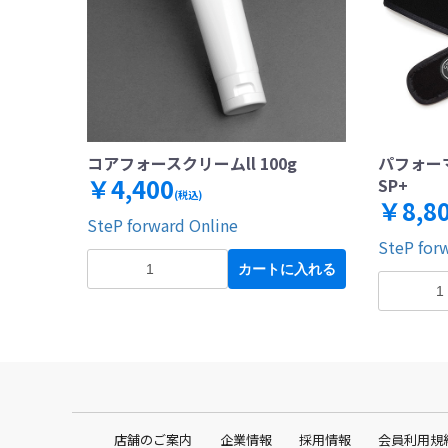
コアフォースクリームll 100g
パフォー
￥4,400
SP+
(税込)
￥8,8
SteP forward Online
SteP for
カートに入れる
店舗のご案内
企業情報
採用情報
会員利用規