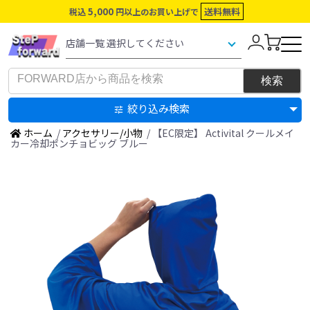
5,000
送料無料
税込
円以上のお買い上げで
絞り込み検索
ホーム
/
アクセサリー/小物
/ 【EC限定】 Activital クールメイ
カー冷却ポンチョビッグ ブルー