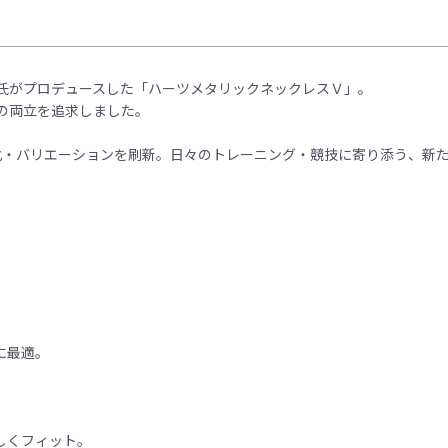
氏がプロデュースした「ハーツメタリックネックレスＶ」。
の両立を追求しました。
・軽量化・バリエーションを刷新。日々のトレーニング・競技に寄り添う、新
に最適。
しくフィット。