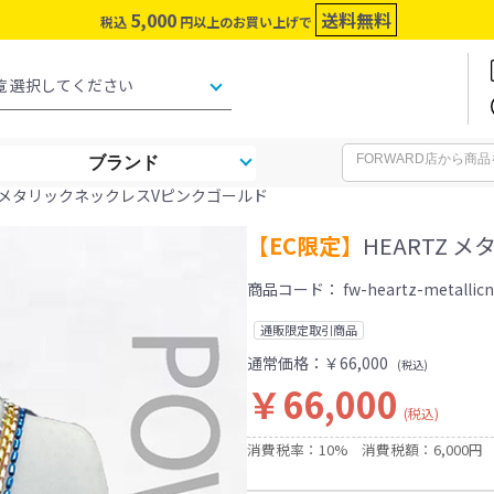
5,000
送料無料
税込
円以上のお買い上げで
ブランド
TZ メタリックネックレスVピンクゴールド
【EC限定】
HEARTZ
商品コード：
fw-heartz-metallicn
通販限定取引商品
通常価格：
￥66,000
(税込)
￥66,000
(税込)
消費税率：10%
消費税額：6,000円