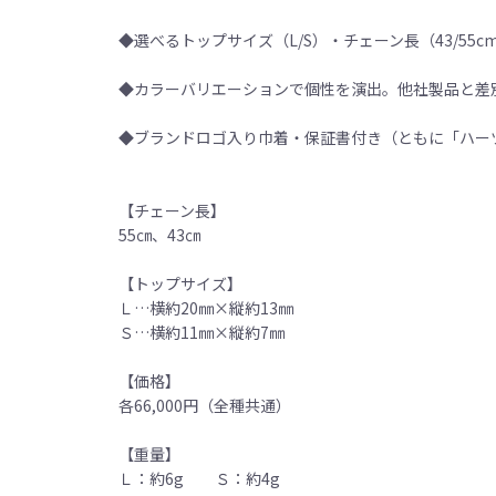
◆選べるトップサイズ（L/S）・チェーン長（43/5
◆カラーバリエーションで個性を演出。他社製品と差
◆ブランドロゴ入り巾着・保証書付き（ともに「ハー
【チェーン長】
55㎝、43㎝
【トップサイズ】
Ｌ…横約20㎜×縦約13㎜
Ｓ…横約11㎜×縦約7㎜
【価格】
各66,000円（全種共通）
【重量】
Ｌ：約6g Ｓ：約4g