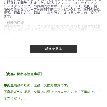
に研究して開発されました。MCS（マッスル・コンテインメン
ト・スタンピング）の画期的なサポートシステムは、筋肉、腱、
筋膜の主要なグループを解剖学的にマッピングして、筋肉の振動、
疲労、損傷をさらに軽減し、より強く、より長く走るのに役立ち
ます。
・段階的圧縮
効率的なウォームアップとより速い回復のための血液循環を促進
します。 光に反射するロゴは、夜間や暗い場所での安全性を高め
ます。
※サイズは身長・体重・胸囲をベースにサイズ表よリお選びくだ
さい。インターナショナルサイズにつき日本規格製品のワンサイ
ズ下を推奨。
【スペック】
82％：ポリエステル
18％：エラスティン
【サイズ】
【商品に関わる注意事項】
●衛生商品のため、返品・交換対象外です。
不良品以外の返品・交換はお受けできませんのでご了承の上、ご
注文ください。