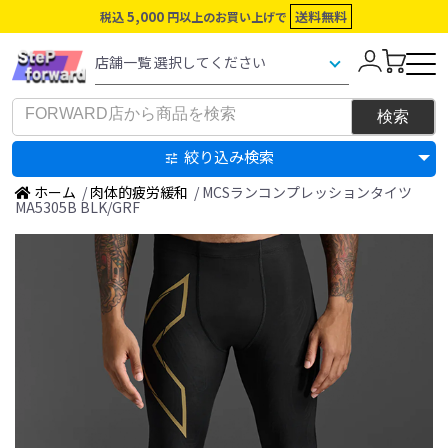
5,000
送料無料
税込
円以上のお買い上げで
絞り込み検索
ホーム
/
肉体的疲労緩和
/ MCSランコンプレッションタイツ
MA5305B BLK/GRF