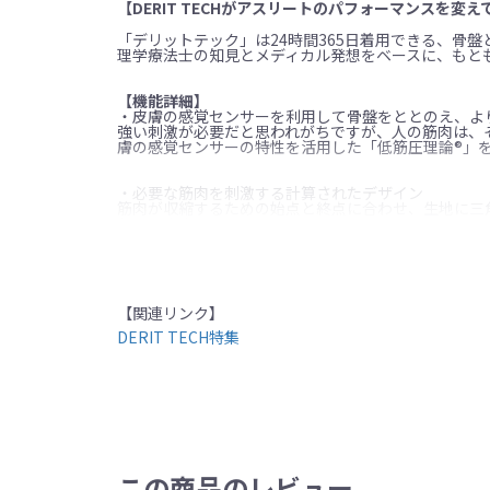
【DERIT TECHがアスリートのパフォーマンスを変え
「デリットテック」は24時間365日着用できる、骨
理学療法士の知見とメディカル発想をベースに、もと
【機能詳細】
・皮膚の感覚センサーを利用して骨盤をととのえ、よ
強い刺激が必要だと思われがちですが、人の筋肉は、
膚の感覚センサーの特性を活用した「低筋圧理論®」
・必要な筋肉を刺激する計算されたデザイン
筋肉が収縮するための始点と終点に合わせ、生地に三
れています。
【素材】
ナイロン:80%
ポリウレタン:20%
【関連リンク】
【カラー】
DERIT TECH特集
ブラック
【サイズ目安】※バスト
S（72cm～80cm）
M（79cm～87cm）
L（86cm～94cm）
この商品のレビュー