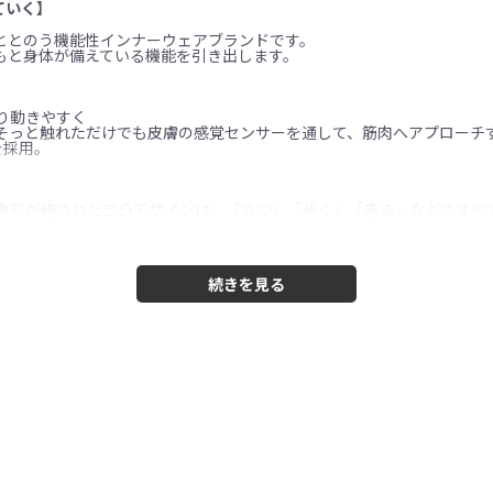
ていく】
盤ととのう機能性インナーウェアブランドです。
もと身体が備えている機能を引き出します。
り動きやすく
そっと触れただけでも皮膚の感覚センサーを通して、筋肉へアプローチ
を採用。
角形が施された凹凸デザインは、「立つ」「歩く」「座る」などのすべ