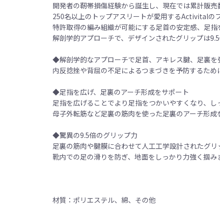
開発者の靭帯損傷経験から誕生し、現在では累計販売数13
250名以上のトップアスリートが愛用するActivita
特許取得の編み組織が可能にする足首の安定感、足指
解剖学的アプローチで、デザインされたグリップは9.
◆解剖学的なアプローチで足首、アキレス腱、足裏を
内反捻挫や背屈の不足によるつまづきを予防するため
◆足指を広げ、足裏のアーチ形成をサポート
足指を広げることでより足指をつかいやすくなり、し
母子外転筋など足裏の筋肉を使った足裏のアーチ形成
◆驚異の9.5倍のグリップ力
足裏の筋肉や腱膜に合わせて人工工学設計されたグリ
靴内での足の滑りを防ぎ、地面をしっかり力強く掴み
材質：ポリエステル、綿、その他