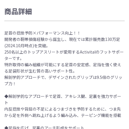
商品詳細
足首の捻挫予防×パフォーマンス向上！！
開発者の靭帯損傷経験から誕生し、現在では累計販売数130万足
(2024.10月時点)を突破。
250名以上のトップアスリートが愛用するActivitalのフットサポー
ターです。
特許取得の編み組織が可能にする足首の安定感、足指を強く使え
る足袋形状が生む質の高いサポート性。
解剖学的アプローチで、デザインされたグリップは9.5倍のグリッ
プ力！
◆解剖学的なアプローチで足首、アキレス腱、足裏を強力サポー
ト
内反捻挫や背屈の不足によるつまづきを予防するために、つま先
から足を外側へ跳ね上げるよう編み込み、テーピング機能を搭載
◆足指を広げ、足裏のアーチ形成をサポート