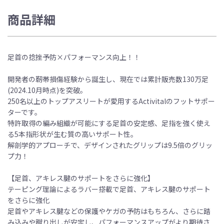
商品詳細
足首の捻挫予防×パフォーマンス向上！！
開発者の靭帯損傷経験から誕生し、現在では累計販売数130万足
(2024.10月時点)を突破。
250名以上のトップアスリートが愛用するActivitalのフットサポー
ターです。
特許取得の編み組織が可能にする足首の安定感、足指を強く使え
る5本指形状が生む質の高いサポート性。
解剖学的アプローチで、デザインされたグリップは9.5倍のグリッ
プ力！
【足首、アキレス腱のサポートをさらに強化】
テーピング理論によるラバー搭載で足首、アキレス腱のサポート
をさらに強化
足首やアキレス腱などの保護やケガの予防はもちろん、さらに踏
み込みや蹴り出しが安定し、パフォーマンスアップがより期待さ