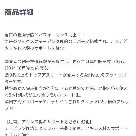
商品詳細
足首の捻挫予防×パフォーマンス向上！！
従来のソックスにテーピング理論のラバーが搭載され、より足首
やアキレス腱のサポートを強化
開発者の靭帯損傷経験から誕生し、現在では累計販売数130万足
(2024.10月時点)を突破。
250名以上のトップアスリートが愛用するActivitalのフットサポー
ターです。
特許取得の編み組織が可能にする足首の安定感、足指を強く使え
る5本指形状が生む質の高いサポート性。
解剖学的アプローチで、デザインされたグリップは9.5倍のグリッ
プ力！
【足首、アキレス腱のサポートをさらに強化】
テーピング理論によるラバー搭載で足首、アキレス腱のサポート
をさらに強化