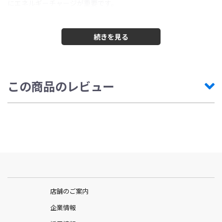
にエネルギーチャージが重要です。
補給の瞬間瞬間を大切にする必要があるし、距離を伸ばせば伸ば
すほど、パフォーマンスを維持するためにはより多くの炭水化物
が必要になります。
Gel160は、フルクトース（果糖）とグルコース（ブドウ糖）の独
自ブレンド「フルクトース（果糖）0.7：グルコース1」により、40
グラムの炭水化物を補給できます。
実績のあるハイドロゲル技術により、どんな状況でも、アスリー
トが1時間あたり適切な量の炭水化物を摂取できるようサポートし
ます。
【摂取方法】
この商品のレビュー
スポーツの前、最中、直後などお好きなタイミングでご利用くだ
さい。
また、DRINK MIXと併用することもできます。
実際にトップアスリート達はレース中に組み合わせて使用してい
ます。
【原材料名】
水、グルコース、フルクトース、炭酸カルシウム、グルコン酸、ア
ルギン酸ナトリウム
【内容量】
65g/個
【栄養成分表示】※1個(65g)当たり
エネルギー：160kcal、タンパク質：0g、脂質：0g、炭水化物：
店舗のご案内
40g、食塩相当量：80ｍg
企業情報