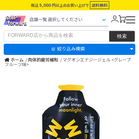
5,000
送料無料
税込
円以上のお買い上げで
絞り込み検索
ホーム
/
肉体的疲労緩和
/ マグオンエナジージェル <グレープ
フルーツ味>