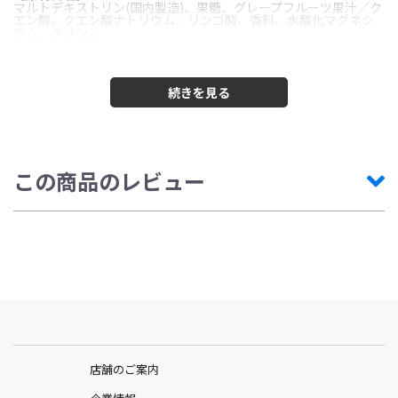
マルトデキストリン(国内製造)、果糖、グレープフルーツ果汁／ク
エン酸、クエン酸ナトリウム、リンゴ酸、香料、水酸化マグネシ
ウム、グリシン
【内容量】
41g/個
【栄養成分表示】※1個(41g)当たり
エネルギー120kcal、炭水化物30g、たんぱく質0g、食塩相当量
0.14g、脂質0g、マグネシウム50mg
この商品のレビュー
店舗のご案内