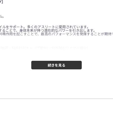
グ】
ル。
イルをサポート。多くのアスリートに愛用されています。
することで、身体本来が持つ潜在的なパワーを引き出します。
共鳴作用を起こすことで、最高のパフォーマンスを発揮することが期待
・SUS316(キャップ部分)・SUS304(ワイヤー部分)