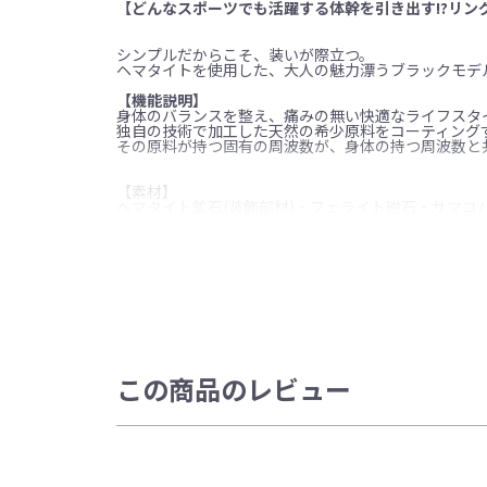
【どんなスポーツでも活躍する体幹を引き出す!?リン
シンプルだからこそ、装いが際立つ。
ヘマタイトを使用した、大人の魅力漂うブラックモデ
【機能説明】
身体のバランスを整え、痛みの無い快適なライフスタ
独自の技術で加工した天然の希少原料をコーティング
その原料が持つ固有の周波数が、身体の持つ周波数と
【素材】
ヘマタイト鉱石(装飾部材)・フェライト磁石・サマコバ磁石
この商品のレビュー