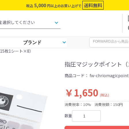
5,000
送料無料
税込
円以上のお買い上げで
ブランド
15枚1シート×8）
指圧マジックポイント（1
商品コード：
fw-chriomagicpoint
￥1,650
(税込)
消費税率：10%
消費税額：150円
数量