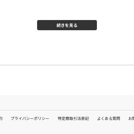
さい。
などの異常が現れた場合は、ご使用を一時中止してください （お肌が
が、石鹸などでやさしく洗い落としてください。
いでください。
い。
約
プライバシーポリシー
特定商取引法表記
よくある質問
お