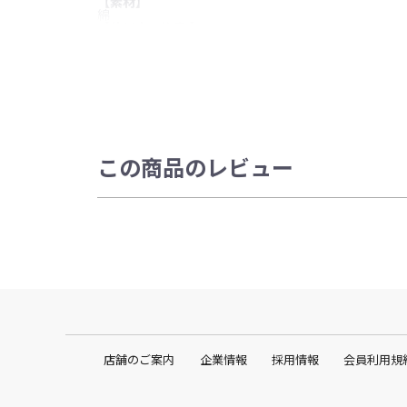
【素材】
綿
【使用上の注意 】
・シールは毎日貼りかえることをおすすめします。
・湿疹・かぶれ・傷口には使用しないでください。
・水分・汗などは、十分にふき取ってからご使用くだ
・身体に優しい素材を使用していますが、万一かゆみ
行うことをおすすめします）。
・ご使用中シールのまわりが黒くなる場合があります
・直射日光に当たる場所や高温になる場所には置かな
・小さなお子様の手の届かない場所にお願いします。
・本来の使用目的以外にはご使用にならないでくださ
・シールは医薬品ではありません。
この商品のレビュー
店舗のご案内
企業情報
採用情報
会員利用規