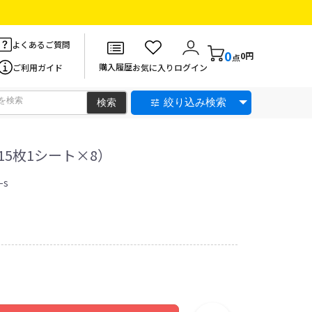
よくあるご質問
0
0円
点
購入履歴
ご利用ガイド
お気に入り
ログイン
絞り込み検索
5枚1シート×8）
-s