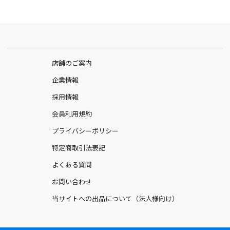
早く吸収し、肌表面から汗を運搬するとともに綿100％のファブリ
ックと比較して2〜2.5倍速く乾きます。
機能?優れた履き心地
履き心地が良く体を快適に保つように作られています。綿と同等
の通気性を持ち、優しい肌触りと履き心地の良さを実現していま
す。
店舗のご案内
【こちらの商品の関連特集】
企業情報
採用情報
会員利用規約
プライバシーポリシー
特定商取引法表記
よくある質問
お問い合わせ
【サイズ目安】
※ランニングシューズサイズ
当サイトへの出品について（法人様向け）
Sサイズ…23cm〜25cm
Mサイズ…25cm〜27cm
Lサイズ…27cm〜29cm