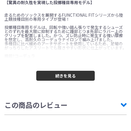
【驚異の耐久性を実現した投擲種目専用モデル】
走るためのソックスを展開するFUNCTIONAL FITシリーズから陸
上競技種目別の専用タイプが登場！
投擲種目専用モデルは、回転や強い踏ん張りで発生するシューズ
とのずれを最大限に抑制するために踵部とつま先部にラバー上の
グリップを配置しました。かつ、ズレ防止時に発生する強い摩擦
を想定し、高耐久のコーデュラナイロンで編み上げました。
多種目に比べ緩めのアーチサポートを使用しているため、足幅の
がっちりしたアスリートでも履きやすい形状に仕上がっています。
機能?コーデュラ
使用しているコーデュラファブリックは元々、米国兵士のために
設計されたファブリックです。優れた熱防護性能。高い耐久性。
優れた水分調整。速乾性。
優しい肌触りと着心地の良さがあり、究極のベースレイヤーとなり
ます。
機能?耐久性
高い耐久性実現のために、特別に開発されたインビスタ社のT420
ナイロン66繊維を使用しています。従来のスポーツソックスの10
この商品のレビュー
倍（当社比）もの耐摩擦性能を持つ繊維で、摩擦や引き裂きにと
ても強く、ソックスの欠陥である穴あきや引き裂きによる破損を
軽減することができます。
機能?水分調整
ウィッキング（毛細管現象で水分を運搬する能力）により水分を