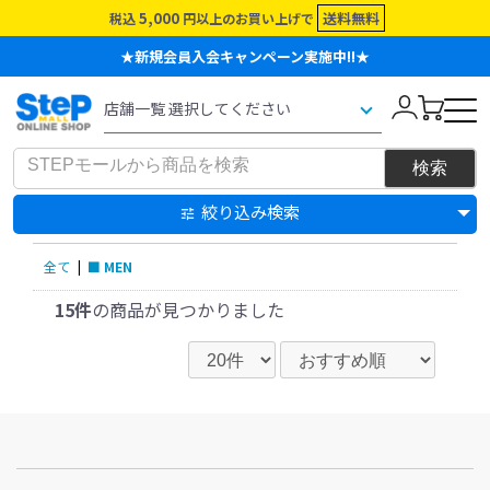
5,000
送料無料
税込
円以上のお買い上げで
★新規会員入会キャンペーン実施中!!★
絞り込み検索
全て
|
■ MEN
15件
の商品が見つかりました