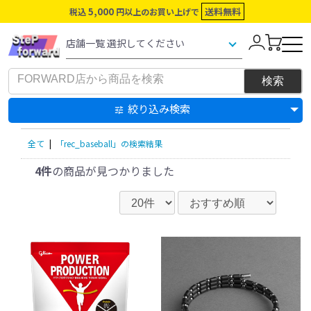
5,000
送料無料
税込
円以上のお買い上げで
絞り込み検索
全て
|
「rec_baseball」の検索結果
4件
の商品が見つかりました