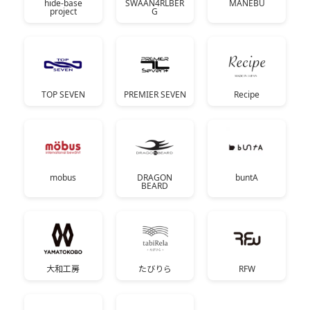
hide-base
SWAAN4RLBER
MANEBU
project
G
TOP SEVEN
PREMIER SEVEN
Recipe
mobus
DRAGON
buntA
BEARD
大和工房
たびりら
RFW