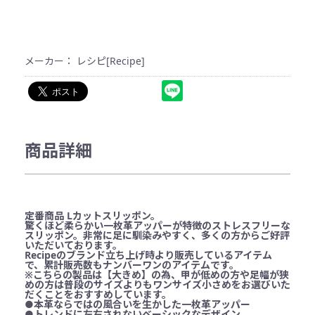
メーカー： レシピ[Recipe]
商品詳細
定番商品 Lカットスリッポン。
驚くほど柔らかい一枚革アッパーが特徴のストレスフリーな
スリッポン。非常に足に馴染みやすく、多くの方からご好評
いただいております。
Recipeのブランド立ち上げ時より販売しているアイテム
で、累計販売数もナンバーワンのアイテムです。
※こちらの製品は【大きめ】の為、甲が低めの方や足幅が狭
めの方は普段のサイズよりもワンサイズ小さめをお選びいた
だくことをおすすめしています。
●本革ならではの風合いを生かした一枚革アッパー
●トレンドに左右されないベーシックなデザイン