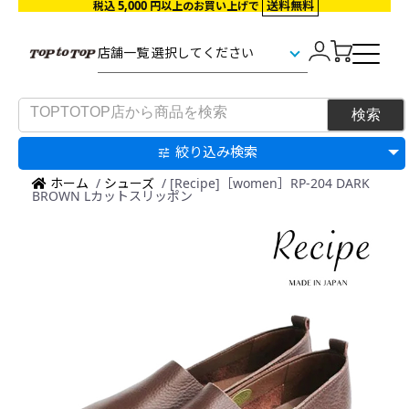
5,000
送料無料
税込
円以上のお買い上げで
絞り込み検索
ホーム
/
シューズ
/ [Recipe]［women］RP-204 DARK
BROWN Lカットスリッポン
Made
in
Japan