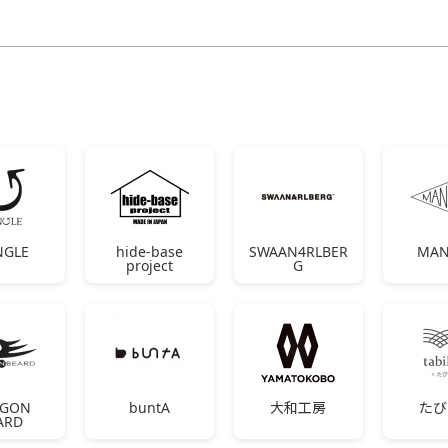
NGLE
hide-base
SWAAN4RLBER
MAN
project
G
AGON
buntA
大和工房
たび
ARD