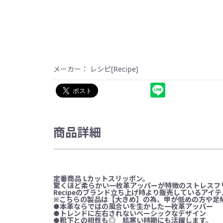
メーカー： レシピ[Recipe]
商品詳細
定番商品 Lカットスリッポン。
驚くほど柔らかい一枚革アッパーが特徴のストレスフ
Recipeのブランド立ち上げ時より販売しているア
※こちらの製品は【大きめ】の為、甲が低めの方や足
●本革ならではの風合いを生かした一枚革アッパー
●トレンドに左右されないベーシックなデザイン
●靴下との相性も◎ 肌寒い時期にも活躍します。