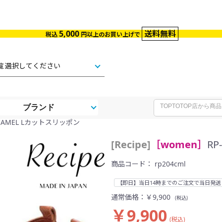
5,000
送料無料
税込
円以上のお買い上げで
ブランド
04 CAMEL Lカットスリッポン
[Recipe]
［women］
RP
商品コード：
rp204cml
【即日】当日14時までのご注文で当日発送
通常価格：
￥9,900
(税込)
￥9,900
(税込)