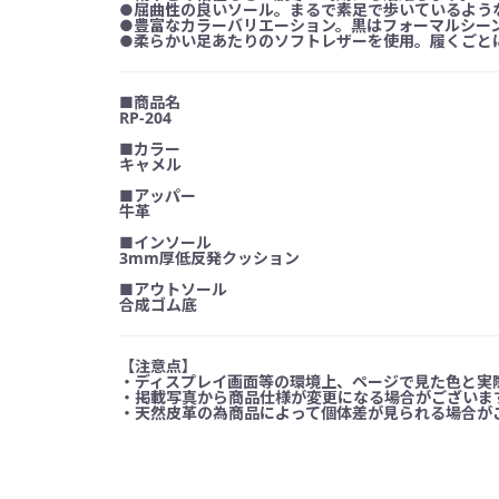
●屈曲性の良いソール。まるで素足で歩いているよう
●豊富なカラーバリエーション。黒はフォーマルシー
●柔らかい足あたりのソフトレザーを使用。履くごと
■商品名
RP-204
■カラー
キャメル
■アッパー
牛革
■インソール
3mm厚低反発クッション
■アウトソール
合成ゴム底
【注意点】
・ディスプレイ画面等の環境上、ページで見た色と実
・掲載写真から商品仕様が変更になる場合がございま
・天然皮革の為商品によって個体差が見られる場合が