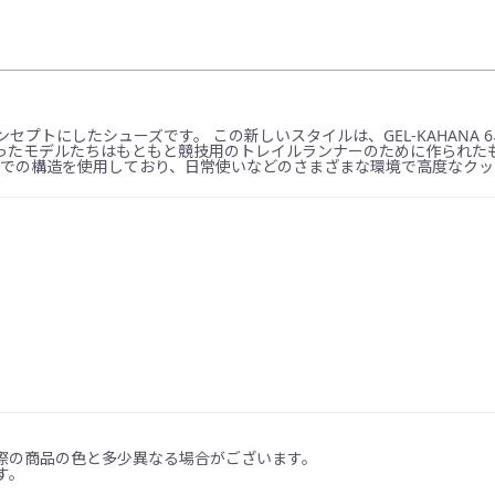
ンセプトにしたシューズです。 この新しいスタイルは、GEL-KAHANA 6、GE
ったモデルたちはもともと競技用のトレイルランナーのために作られた
2代目までの構造を使用しており、日常使いなどのさまざまな環境で高度な
際の商品の色と多少異なる場合がございます。
す。