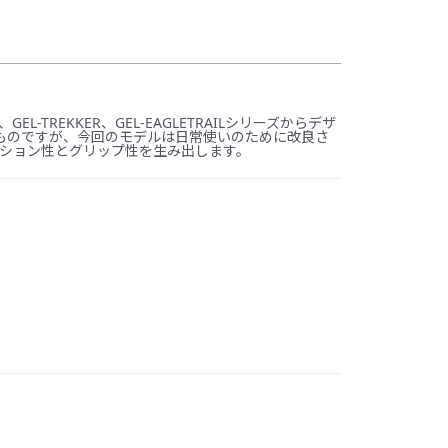
L-TREKKER、GEL-EAGLETRAILシリーズからデザ
ものですが、今回のモデルは日常使いのために改良さ
クッション性とグリップ性を生み出します。