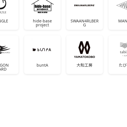
NGLE
hide-base
SWAAN4RLBER
MAN
project
G
AGON
buntA
大和工房
たび
ARD