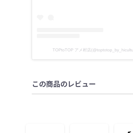
TOPtoTOP アメ村店(@toptotop_by_hic
この商品のレビュー