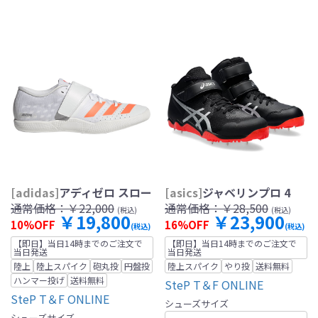
[adidas]
アディゼロ スロー
[asics]
ジャベリンプロ 4
通常価格：
￥22,000
通常価格：
￥28,500
(税込)
(税込)
￥19,800
￥23,900
10%OFF
16%OFF
(税込)
(税込)
【即日】当日14時までのご注文で
【即日】当日14時までのご注文で
当日発送
当日発送
陸上
陸上スパイク
砲丸投
円盤投
陸上スパイク
やり投
送料無料
ハンマー投げ
送料無料
SteP T＆F ONLINE
SteP T＆F ONLINE
シューズサイズ
シューズサイズ