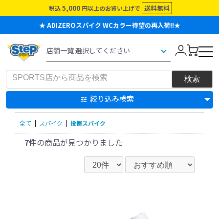
5,000
送料無料
税込
円以上のお買い上げで
★ ADIZEROスパイク WCカラー待望の再入荷!!★
絞り込み検索
全て
|
スパイク
|
投擲スパイク
7件
の商品が見つかりました