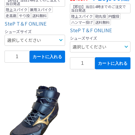
当日発送
【即日】当日14時までのご注文で
陸上スパイク
兼用スパイク
当日発送
走高跳
やり投
送料無料
陸上スパイク
砲丸投
円盤投
ハンマー投げ
送料無料
SteP T＆F ONLINE
SteP T＆F ONLINE
シューズサイズ
シューズサイズ
カートに入れる
カートに入れる