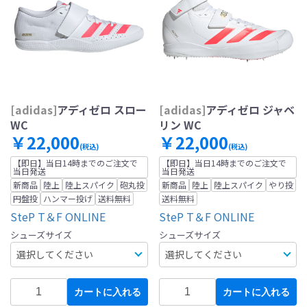
[adidas]
アディゼロ スロー
[adidas]
アディゼロ ジャベ
WC
リン WC
￥22,000
￥22,000
(税込)
(税込)
【即日】当日14時までのご注文で
【即日】当日14時までのご注文で
当日発送
当日発送
新商品
陸上
陸上スパイク
砲丸投
新商品
陸上
陸上スパイク
やり投
円盤投
ハンマー投げ
送料無料
送料無料
SteP T＆F ONLINE
SteP T＆F ONLINE
シューズサイズ
シューズサイズ
カートに入れる
カートに入れる