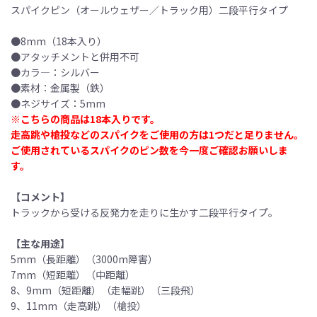
スパイクピン（オールウェザー／トラック用）二段平行タイプ
●8mm（18本入り）
●アタッチメントと併用不可
●カラ―：シルバー
●素材：金属製（鉄）
●ネジサイズ：5mm
※こちらの商品は18本入りです。
走高跳や槍投などのスパイクをご使用の方は1つだと足りません。
ご使用されているスパイクのピン数を今一度ご確認お願いしま
す。
【コメント】
トラックから受ける反発力を走りに生かす二段平行タイプ。
【主な用途】
5mm（長距離）（3000m障害）
7mm（短距離）（中距離）
8、9mm（短距離）（走幅跳）（三段飛）
9、11mm（走高跳）（槍投）