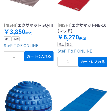
[NISHI]
エクサマット SQ-III
[NISHI]
エクサマットNE-10
￥3,850
(レッド)
(税込)
￥6,270
(税込)
陸上
部活
陸上
部活
SteP T＆F ONLINE
SteP T＆F ONLINE
カートに入れる
カートに入れる