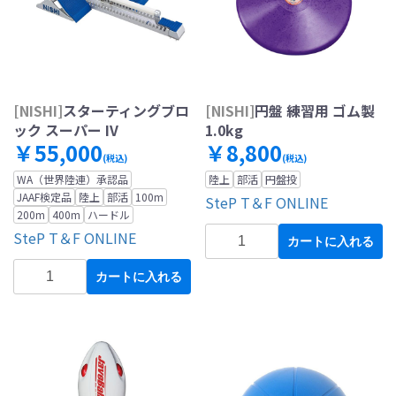
[NISHI]
スターティングブロ
[NISHI]
円盤 練習用 ゴム製
ック スーパー IV
1.0kg
￥55,000
￥8,800
(税込)
(税込)
WA（世界陸連）承認品
陸上
部活
円盤投
JAAF検定品
陸上
部活
100m
SteP T＆F ONLINE
200m
400m
ハードル
SteP T＆F ONLINE
カートに入れる
カートに入れる