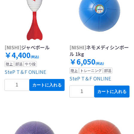
[NISHI]
ジャベボール
[NISHI]
ネモメディシンボー
￥4,400
ル 1kg
(税込)
￥6,050
(税込)
陸上
部活
やり投
陸上
トレーニング
部活
SteP T＆F ONLINE
SteP T＆F ONLINE
カートに入れる
カートに入れる