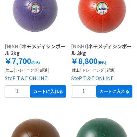
[NISHI]
ネモメディシンボー
[NISHI]
ネモメディシンボー
ル 2kg
ル 3kg
￥7,700
￥8,800
(税込)
(税込)
陸上
トレーニング
部活
陸上
トレーニング
部活
SteP T＆F ONLINE
SteP T＆F ONLINE
カートに入れる
カートに入れる