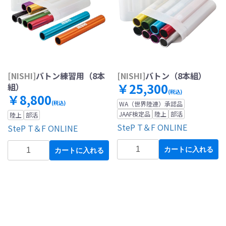
[NISHI]
バトン練習用（8本
[NISHI]
バトン（8本組）
￥25,300
組）
(税込)
￥8,800
(税込)
WA（世界陸連）承認品
JAAF検定品
陸上
部活
陸上
部活
SteP T＆F ONLINE
SteP T＆F ONLINE
カートに入れる
カートに入れる