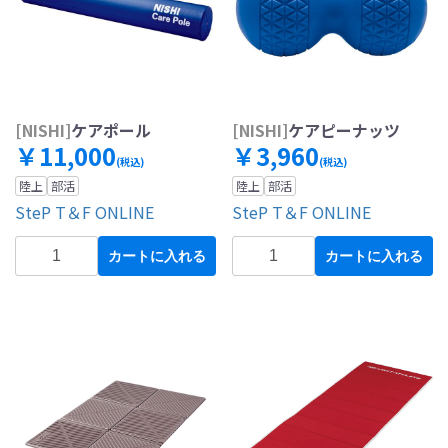
[NISHI]
ケアポール
[NISHI]
ケアピーナッツ
￥11,000
￥3,960
(税込)
(税込)
陸上
部活
陸上
部活
SteP T＆F ONLINE
SteP T＆F ONLINE
カートに入れる
カートに入れる