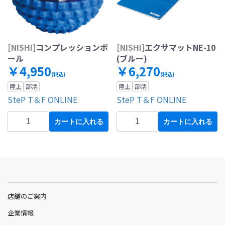
[NISHI]
コンプレッションボ
[NISHI]
エクサマットNE-10
ール
(ブルー)
￥4,950
￥6,270
(税込)
(税込)
陸上
部活
陸上
部活
SteP T＆F ONLINE
SteP T＆F ONLINE
カートに入れる
カートに入れる
店舗のご案内
企業情報