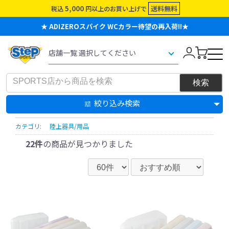
5,000
送料無料
税込
円以上のお買い上げで
★ ADIZEROスパイク WCカラー待望の再入荷!!★
絞り込み検索
カテゴリ:
陸上器具/用品
22件
の商品が見つかりました