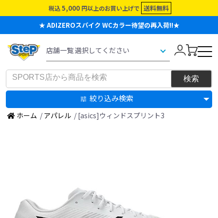
5,000
送料無料
税込
円以上のお買い上げで
★ ADIZEROスパイク WCカラー待望の再入荷!!★
絞り込み検索
ホーム
/
アパレル
/ [asics]ウィンドスプリント3